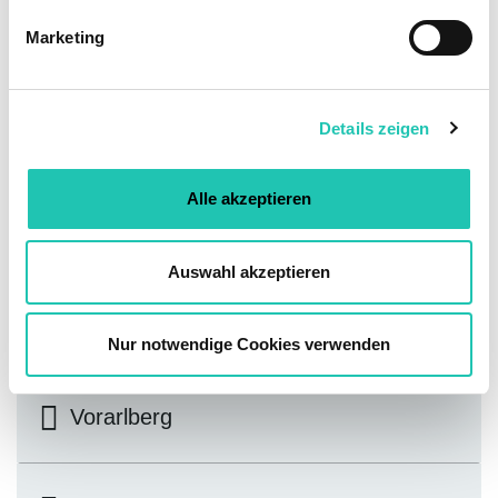
g
Marketing
u
Oberösterreich
n
g
Details zeigen
s
Salzburg
a
u
Alle akzeptieren
s
Steiermark
w
a
Auswahl akzeptieren
h
l
Tirol
Nur notwendige Cookies verwenden
Vorarlberg