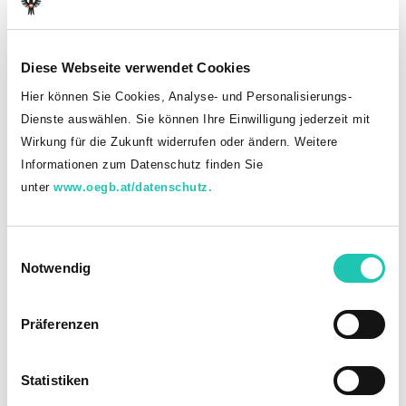
Die Gewerkschaft
Diese Webseite verwendet Cookies
Pflichtschullehrerinnen und
Hier können Sie Cookies, Analyse- und Personalisierungs-
Dienste auswählen. Sie können Ihre Einwilligung jederzeit mit
Pflichtschullehrer in deinem
Wirkung für die Zukunft widerrufen oder ändern. Weitere
Bundesland
Informationen zum Datenschutz finden Sie
unter
www.oegb.at/datenschutz.
Burgenland
E
Notwendig
i
n
Kärnten
w
Präferenzen
i
l
Niederösterreich
l
Statistiken
i