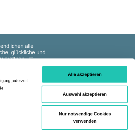
endlichen alle
che, glückliche und
 eröffnen, ist
l und
dernd. Daher ist es
Alle akzeptieren
ufgabe, unsere
igung jederzeit
gen dafür zu
ie
ch dabei zu
Auswahl akzeptieren
Nur notwendige Cookies
verwenden