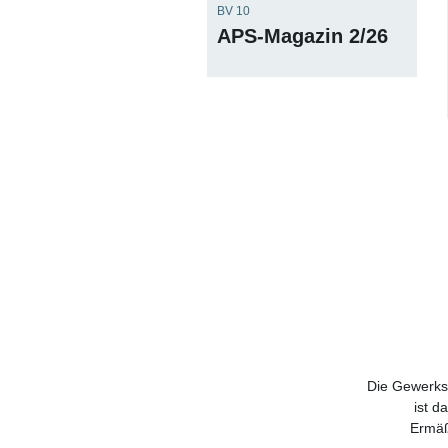
BV 10
APS-Magazin 2/26
Die Gewerksc
ist d
Ermäß