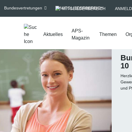
Bundesvertretungen
MITGLIEDERBEREICH
ANMELD
APS-
Aktuelles
Themen
Or
Magazin
Bu
10
Herzl
Gewerk
und Pf