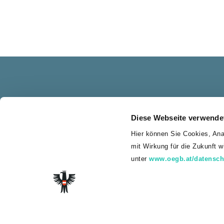
Diese Webseite verwende
Hier können Sie Cookies, Ana
mit Wirkung für die Zukunft 
Paul Kimberger
unter
www.oegb.at/datensch
Vorsitzender