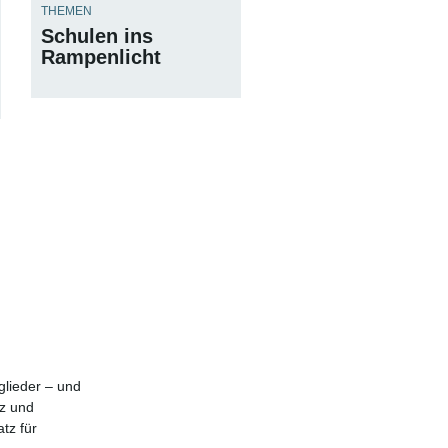
THEMEN
Schulen ins
Rampenlicht
glieder – und
tz und
tz für