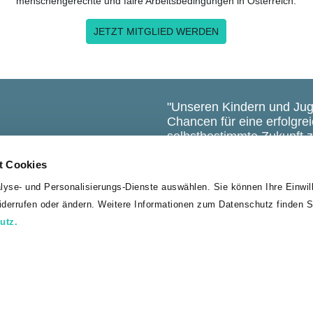
menschengerechte und faire Arbeitsbedingungen in Österreich.
JETZT MITGLIED WERDEN
"Unseren Kindern und Jug
Chancen für eine erfolgrei
selbstbestimmte Zukunft zu
pädagogisch anspruchsvol
t Cookies
organisatorisch herausfor
auch unsere wichtigste A
lyse- und Personalisierungs-Dienste auswählen. Sie können Ihre Einwill
Pädagoginnen und Pädago
widerrufen oder ändern. Weitere Informationen zum Datenschutz finden S
stärken und sie bestmögli
utz.
unterstützen."