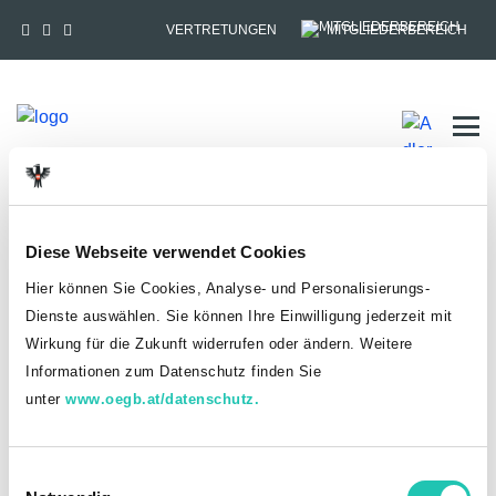
VERTRETUNGEN
MITGLIEDERBEREICH
Tog
HOME
MITGLIEDSCHAFT
Diese Webseite verwendet Cookies
Anmelden
Hier können Sie Cookies, Analyse- und Personalisierungs-
Dienste auswählen. Sie können Ihre Einwilligung jederzeit mit
Du hast bereits einen goed.at-Account?
Wirkung für die Zukunft widerrufen oder ändern. Weitere
Informationen zum Datenschutz finden Sie
ANMELDEN
unter
www.oegb.at/datenschutz.
Noch kein goed.at-Account? Jetzt registrieren!
E