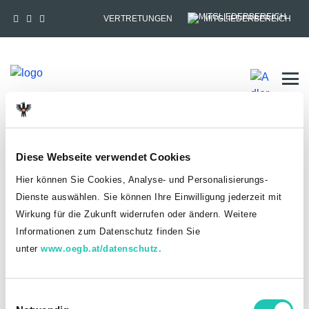
VERTRETUNGEN
MITGLIEDERBEREICH
Tog
HOME
MITGLIEDSCHAFT
Diese Webseite verwendet Cookies
Anmelden
Hier können Sie Cookies, Analyse- und Personalisierungs-
Dienste auswählen. Sie können Ihre Einwilligung jederzeit mit
Du hast bereits einen goed.at-Account?
Wirkung für die Zukunft widerrufen oder ändern. Weitere
Informationen zum Datenschutz finden Sie
ANMELDEN
unter
www.oegb.at/datenschutz.
Noch kein goed.at-Account? Jetzt registrieren!
E