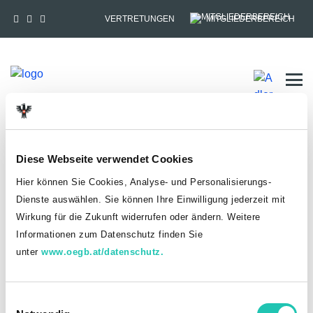
VERTRETUNGEN
MITGLIEDERBEREICH
Tog
HOME
MITGLIEDSCHAFT
Diese Webseite verwendet Cookies
Anmelden
Hier können Sie Cookies, Analyse- und Personalisierungs-
Dienste auswählen. Sie können Ihre Einwilligung jederzeit mit
Du hast bereits einen goed.at-Account?
Wirkung für die Zukunft widerrufen oder ändern. Weitere
Informationen zum Datenschutz finden Sie
ANMELDEN
unter
www.oegb.at/datenschutz.
Noch kein goed.at-Account? Jetzt registrieren!
E